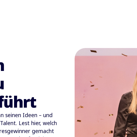
n
u
führt
 an seinen Ideen – und
alent. Lest hier, welch
hresgewinner gemacht