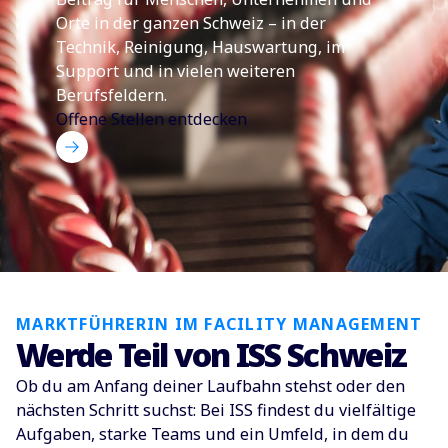
Orte in der ganzen Schweiz – in der
Technik, Reinigung, Hauswartung, im
Support und in vielen weiteren
Berufsfeldern.
Offene Stellen entdecken
MARKTFÜHRERIN IM FACILITY MANAGEMENT
Werde Teil von ISS Schweiz
Ob du am Anfang deiner Laufbahn stehst oder den
nächsten Schritt suchst: Bei ISS findest du vielfältige
Aufgaben, starke Teams und ein Umfeld, in dem du