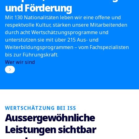
und Förderung
Mit 130 Nationalitäten leben wir eine offene und
respektvolle Kultur, stärken unsere Mitarbeitenden
durch acht Wertschätzungsprogramme und
unterstützen sie mit über 215 Aus- und
Weiterbildungsprogrammen – vom Fachspezialisten
bis zur Führungskraft.
Wer wir sind
WERTSCHÄTZUNG BEI ISS
Aussergewöhnliche
Leistungen sichtbar