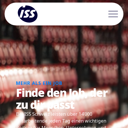
MEHR ALS EIN JOB
Finde den Job, der
zu dir passt
Bei ISS Schweiz leisten über 14’000
Mitarbeitende jeden Tag einen wichtigen
Beitrag für Menschen, Unternehmen und