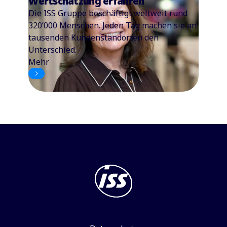
Wertschätzung erfahren
Die ISS Gruppe beschäftigt weltweit rund
320’000 Menschen. Jeden Tag machen sie an
tausenden Kundenstandorten den
Unterschied.
Mehr