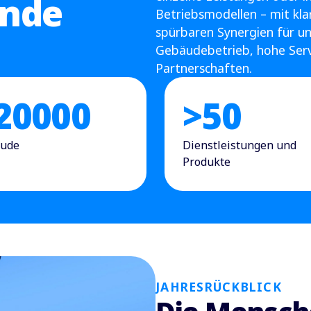
ende
Betriebsmodellen – mit kl
spürbaren Synergien für un
Gebäudebetrieb, hohe Servi
Partnerschaften.
20000
>
50
ude
Dienstleistungen und
Produkte
JAHRESRÜCKBLICK