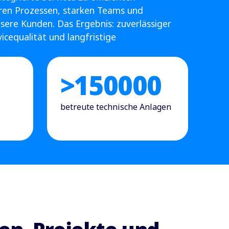
aren Prozessen, starken Teams und
sere Kunden. Das Ergebnis: zuverlässiger
cequalität und langfristige
>
150000
betreute technische Anlagen