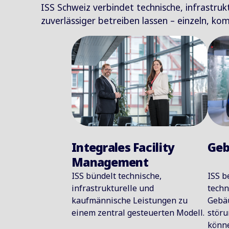
ISS Schweiz verbindet technische, infrastruk
zuverlässiger betreiben lassen – einzeln, kom
Integrales Facility
Geb
Management
ISS bündelt technische,
ISS b
infrastrukturelle und
techn
kaufmännische Leistungen zu
Gebäu
einem zentral gesteuerten Modell.
stör
könn