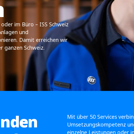
n
 oder im Büro – ISS Schweiz
Anlagen und
nieren. Damit erreichen wir
er ganzen Schweiz.
unden
Mit über 50 Services verbin
Umsetzungskompetenz und h
einzelne Leistungen oder in