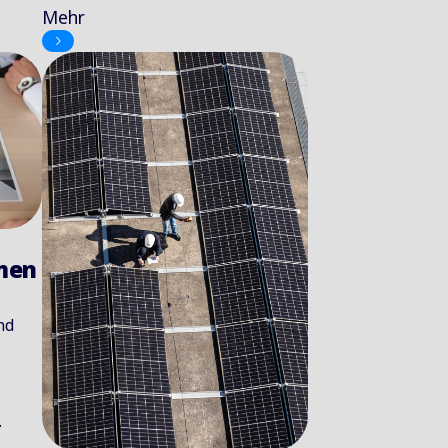
Mehr
men
nd
.