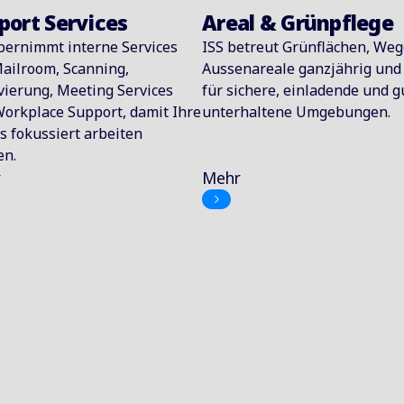
port Services
Areal & Grünpflege
bernimmt interne Services
ISS betreut Grünflächen, We
ailroom, Scanning,
Aussenareale ganzjährig und 
vierung, Meeting Services
für sichere, einladende und g
orkplace Support, damit Ihre
unterhaltene Umgebungen.
 fokussiert arbeiten
en.
r
Mehr