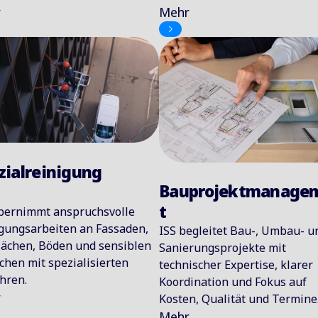
Mehr
r
zialreinigung
Bauprojektmanage
t
bernimmt anspruchsvolle
gungsarbeiten an Fassaden,
ISS begleitet Bau-, Umbau- u
lächen, Böden und sensiblen
Sanierungsprojekte mit
chen mit spezialisierten
technischer Expertise, klarer
hren.
Koordination und Fokus auf
r
Kosten, Qualität und Termine
Mehr