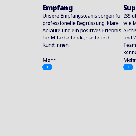
Empfang
Sup
Unsere Empfangsteams sorgen für
ISS ü
professionelle Begrüssung, klare
wie M
Abläufe und ein positives Erlebnis
Archi
für Mitarbeitende, Gäste und
und W
Kund:innen.
Teams
könn
Mehr
Meh