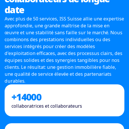
date
Avec plus de 50 services, ISS Suisse allie une expertise
approfondie, une grande maîtrise de la mise en
œuvre et une stabilité sans faille sur le marché. Nous
combinons des prestations individuelles ou des
services intégrés pour créer des modèles
d'exploitation efficaces, avec des processus clairs, des
équipes solides et des synergies tangibles pour nos
clients. Le résultat: une gestion immobilière fiable,
une qualité de service élevée et des partenariats
durables.
+
14000
collaboratrices et collaborateurs