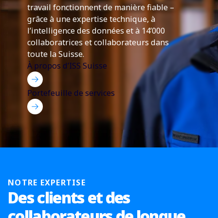
travail fonctionnent de manière fiable
–
grâce à une expertise technique, à
l’intelligence des données et à 14’000
collaboratrices et collaborateurs dans
toute la Suisse.
À propos d’ISS Suisse
Portefeuille de services
NOTRE EXPERTISE
Des clients et des
collaborateurs de longue