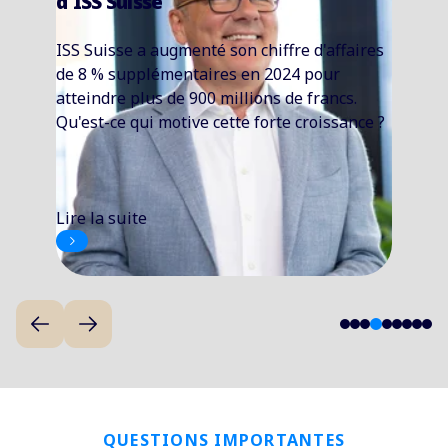
risques liés à la sécurité incen
un stade précoce »
e d'affaires
Giampiero Brigante est responsable
4 pour
protection incendie chez ISS. Dans c
e francs.
entretien, il explique quels sont les
croissance ?
forts d'ISS en matière de protection
incendie.
Lire la suite
5
4
1
2
3
6
7
8
9
QUESTIONS IMPORTANTES