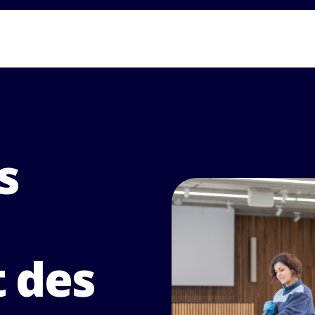
s
t des