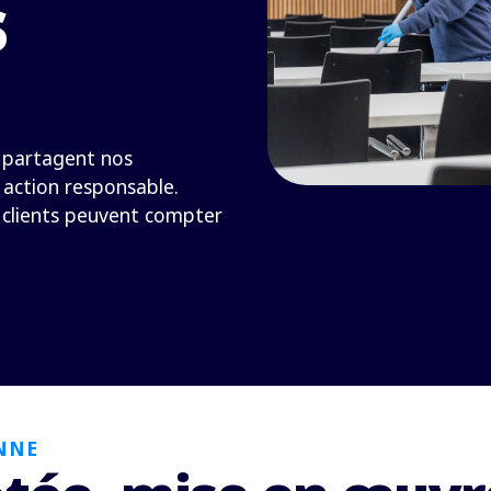
s
i partagent nos
 action responsable.
t clients peuvent compter
NNE