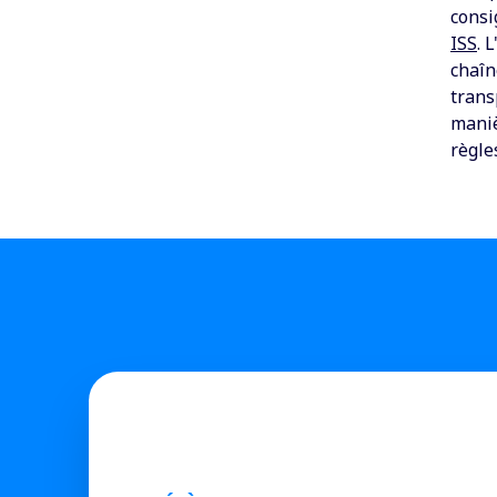
consi
ISS
. 
chaîn
trans
maniè
règle