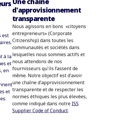
Une chaîne
eurs
d'approvisionnement
transparente
Nous agissons en bons
«
citoyens
entrepreneurs
»
(Corporate
s est
Citizenship) dans toutes les
aires.
communautés et sociétés dans
lesquelles nous sommes actifs et
t à la
nous attendons de nos
ues et
fournisseurs qu'ils fassent de
, en
même. Notre objectif est d'avoir
une chaîne d'approvisionnement
ennent
transparente et de respecter les
es et
normes éthiques les plus élevées,
es.
comme indiqué dans notre
ISS
Supplier Code of Conduct
.