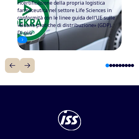
ricertificazione della propria logistica
farmaceutica nel settore Life Sciences in
conformità con le linee guida dell’UE sulle
«Buone pratiche di distribuzione» (GDP).
Di più
1
2
3
4
5
6
7
8
9