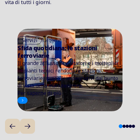
vita di tutti i giorni.
Servizi
4 leggere
Sfida quotidiana: le stazioni
ferroviarie
Il grande afflusso di visitatori e i molteplici
impianti tecnici rendono le stazioni
ferroviarie immobili impegnativi dal punto
di vista della manutenzione.
Per saperne di più
1
2
3
4
5