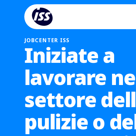
JOBCENTER ISS
Iniziate a
lavorare ne
settore del
pulizie o de