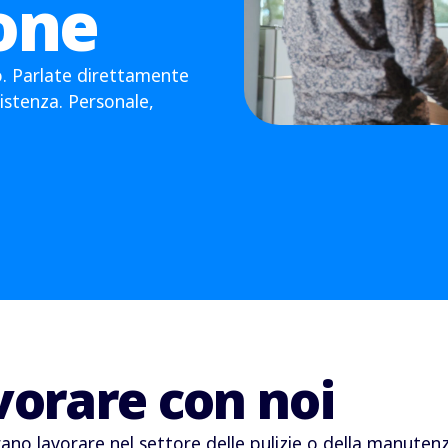
one
. Parlate direttamente
sistenza. Personale,
vorare con noi
erano lavorare nel settore delle pulizie o della manute