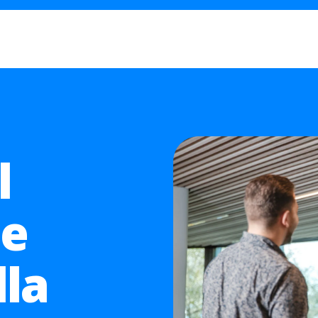
l
le
lla