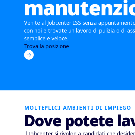
manutenzi
Venite al Jobcenter ISS senza appuntamento
con noi e trovate un lavoro di pulizia o di as
semplice e veloce.
Trova la posizione
MOLTEPLICI AMBIENTI DI IMPIEGO
Dove potete la
Il Jobcenter si rivolge a candidati che desid