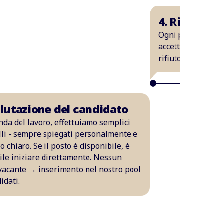
4. Ricever
Ogni persona ric
accettazione, di
rifiuto.
alutazione del candidato
nda del lavoro, effettuiamo semplici
lli - sempre spiegati personalmente e
 chiaro. Se il posto è disponibile, è
ile iniziare direttamente. Nessun
vacante → inserimento nel nostro pool
idati.