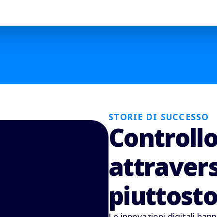
STORIE DI SUCCESSO
Controllo
attravers
piuttosto
Le innovazioni digitali ha