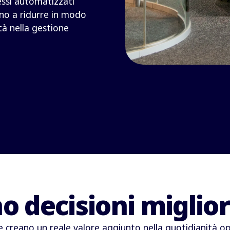
cessi automatizzati
no a ridurre in modo
tà nella gestione
o decisioni miglior
ve creano un reale valore aggiunto nella quotidianità op