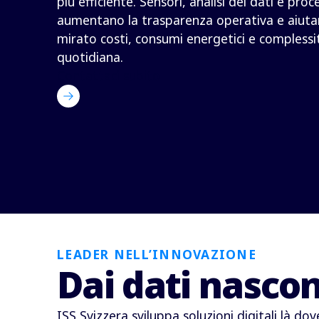
più efficiente. Sensori, analisi dei dati e pro
aumentano la trasparenza operativa e aiuta
mirato costi, consumi energetici e complessi
quotidiana.
Contattaci subito
LEADER NELL’INNOVAZIONE
Dai dati nascon
ISS Svizzera sviluppa soluzioni digitali là do