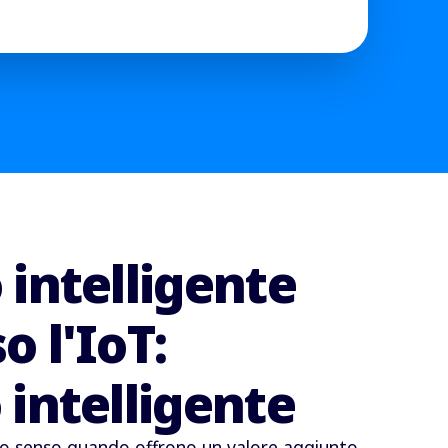
 intelligente
o l'IoT:
 intelligente
nno senso quando offrono un valore aggiunto