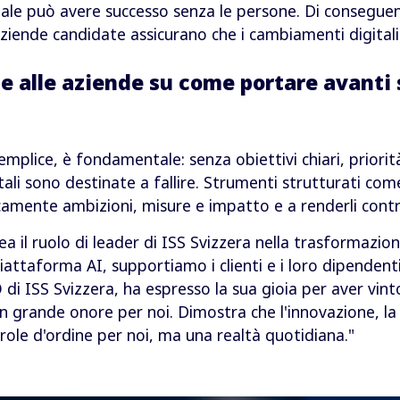
le può avere successo senza le persone. Di conseguenz
aziende candidate assicurano che i cambiamenti digitali
be alle aziende su come portare avanti
plice, è fondamentale: senza obiettivi chiari, priori
gitali sono destinate a fallire. Strumenti strutturati com
amente ambizioni, misure e impatto e a renderli control
ea il ruolo di leader di ISS Svizzera nella trasformazione
taforma AI, supportiamo i clienti e i loro dipendenti 
 di ISS Svizzera, ha espresso la sua gioia per aver vint
 grande onore per noi. Dimostra che l'innovazione, la v
role d'ordine per noi, ma una realtà quotidiana."