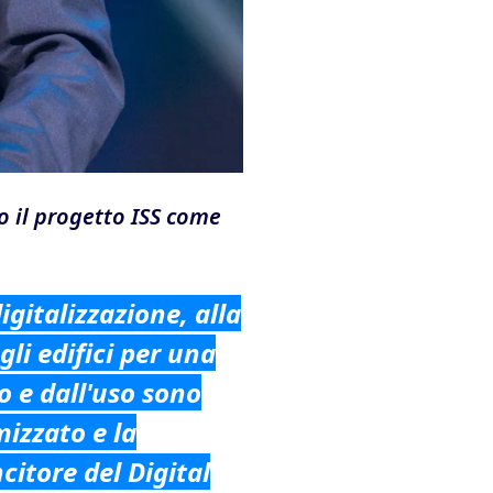
to il progetto ISS come
digitalizzazione, alla
gli edifici per una
o e dall'uso sono
mizzato e la
itore del Digital