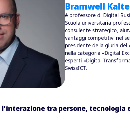
Bramwell Kalte
è professore di Digital Bus
Scuola universitaria profess
consulente strategico, aiut
vantaggi competitivi nel set
presidente della giuria de
nella categoria «Digital Exc
esperti «Digital Transform
SwissICT.
l'interazione tra persone, tecnologia 