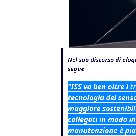
Nel suo discorso di elog
segue
"ISS va ben oltre i tr
tecnologia dei sensor
maggiore sostenibil
collegati in modo in
manutenzione è pian