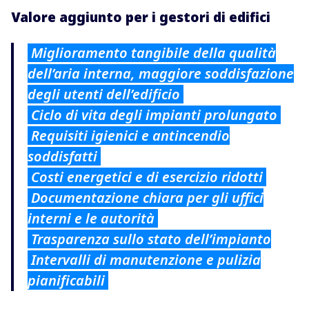
Valore aggiunto per i gestori di edifici
Miglioramento tangibile della qualità
dell’aria interna, maggiore soddisfazione
degli utenti dell’edificio
Ciclo di vita degli impianti prolungato
Requisiti igienici e antincendio
soddisfatti
Costi energetici e di esercizio ridotti
Documentazione chiara per gli uffici
interni e le autorità
Trasparenza sullo stato dell’impianto
Intervalli di manutenzione e pulizia
pianificabili