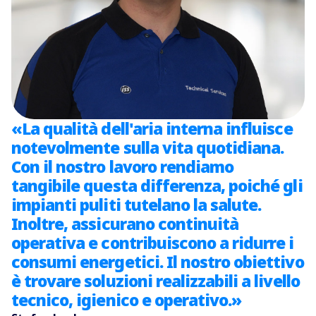
«La qualità dell'aria interna influisce
notevolmente sulla vita quotidiana.
Con il nostro lavoro rendiamo
tangibile questa differenza, poiché gli
impianti puliti tutelano la salute.
Inoltre, assicurano continuità
operativa e contribuiscono a ridurre i
consumi energetici. Il nostro obiettivo
è trovare soluzioni realizzabili a livello
tecnico, igienico e operativo.»