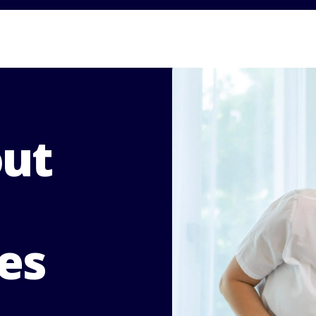
out
les