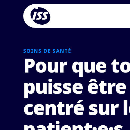
SOINS DE SANTÉ
Pour que t
puisse être
centré sur 
patient·e·s