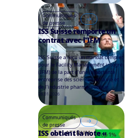
Communiqués
de presse
ISS Suisse remporte un
contrat avec l'IFM
ISS Suisse a reçu un mandat complet
pour le Facility Management intégré
(IFM) de la part d'une importante
entreprise des sciences de la vie et
de l'industrie pharmaceutique.
26.01.2026
Communiqués
de presse
ISS obtient la note «