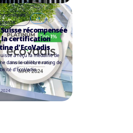
mmuniqués
 presse
 Suisse récompensée
 la certification
tine d'EcoVadis
Suisse a reçu la médaille de
ine dans le célèbre rating de
bilité d'EcoVadis.
.2024