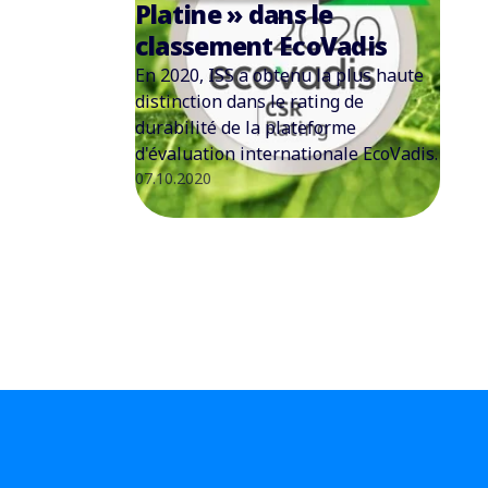
Platine » dans le
classement EcoVadis
En 2020, ISS a obtenu la plus haute
distinction dans le rating de
durabilité de la plateforme
d'évaluation internationale EcoVadis.
07.10.2020