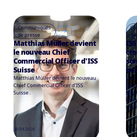
Communiqués
Co
de presse
de
Matthias Müller devient
ISS
le nouveau Chief
cro
Commercial Officer d'ISS
son
Suisse
ma
Matthias Müller devient le nouveau
ISS 
Chief Commercial Officer d'ISS
four
Suisse .
Serv
d'ex
crit
30.04.2026
03.03