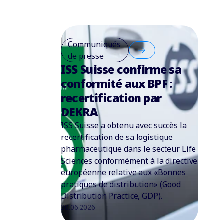
Communiqués
de presse
ISS Suisse confirme sa
conformité aux BPF :
recertification par
DEKRA
ISS Suisse a obtenu avec succès la
recertification de sa logistique
pharmaceutique dans le secteur Life
Sciences conformément à la directive
européenne relative aux «Bonnes
pratiques de distribution» (Good
Distribution Practice, GDP).
30.06.2026