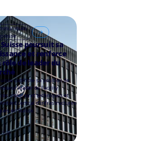
mmuniqués
 presse
 Suisse poursuit sa
issance et renforce
 rôle de leader du
rché
Suisse confirme sa position de
nisseur leader de Facility
ices intégrés et techniques et
ploitant central d'infrastructures
iques en Suisse.
.2026