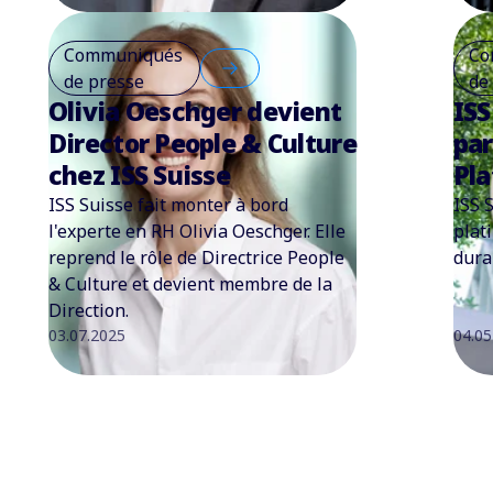
Communiqués
Co
de presse
de
Olivia Oeschger devient
ISS
Director People & Culture
par
chez ISS Suisse
Pla
ISS Suisse fait monter à bord
ISS 
l'experte en RH Olivia Oeschger. Elle
plat
reprend le rôle de Directrice People
dura
& Culture et devient membre de la
Direction.
03.07.2025
04.05