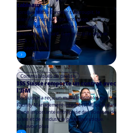
tableaux
Lorsque Matia Birchler s'accroupit, le
silence s'installe. Concentration,
concentration, adrénaline. Quelques
secondes plus tard, il se précipite vers le
puck - parade !
En savoir plus
Communiqués de presse
ISS Suisse remporte un contrat avec
l'IFM
ISS Suisse a reçu un mandat complet pour le
Facility Management intégré (IFM) de la part
d'une importante entreprise des sciences de
la vie et de l'industrie pharmaceutique.
En savoir plus