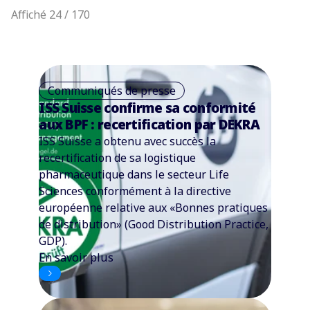
Affiché 24 / 170
Communiqués de presse
ISS Suisse confirme sa conformité
aux BPF : recertification par DEKRA
ISS Suisse a obtenu avec succès la
recertification de sa logistique
pharmaceutique dans le secteur Life
Sciences conformément à la directive
européenne relative aux «Bonnes pratiques
de distribution» (Good Distribution Practice,
GDP).
En savoir plus