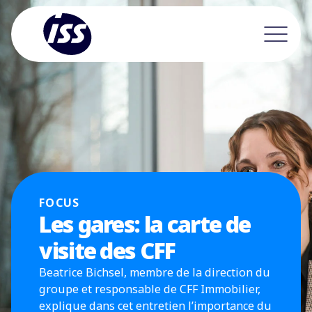
FOCUS
Les gares: la carte de
visite des CFF
Beatrice Bichsel, membre de la direction du
groupe et responsable de CFF Immobilier,
explique dans cet entretien l’importance du