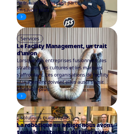
de travail ISS - et c'est parti.
En savoir plus
Services
Le Facility Management, un trait
d'union
Lorsque des entreprises fusionnent, les
stratégies, les cultures et les marques
s'affrontent. Les organisations de facility
management doivent elles aussi s'unir.
En savoir plus
solutions numériques
La robotique en action: nous avons
testé le nettoyage du futur avec