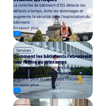
Le contrôle de bâtiment d'ISS détecte les
défauts à temps, évite les dommages et
augmente la sécurité dans l'exploitation du
bâtiment.
En savoir plus
Services
Comment les bâtiments retrouvent
leur forme au printemps
Le printemps est le moment idéal pour
nettoyer à fond les biens immobiliers et les
préparer pour la saison plus chaude.
En savoir plus