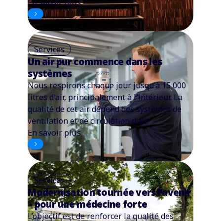
En savoir plus
Services
Un air pur commence dans les
systèmes
Nous respirons chaque jour jusqu'à 15 000
litres d'air, principalement à l'intérieur. La
qualité de cet air dépend des systèmes de
ventilation et de circulation d'air.
En savoir plus
Services
Modernisation tournée vers l’avenir
– pour une médecine forte
L’objectif est de renforcer la qualité des