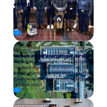
«Wall-E»
Un robot qui nettoie les sols de manière
autonome ? Cela ressemble à de la science-
fiction - mais c'est une réalité chez nous.
En savoir plus
Services
Vers un avenir énergétique durable
Les projets axés sur la durabilité occupent
une place de plus en plus importante. ISS
aide les clients à atteindre leurs trajectoires
d'abaissement et leurs stratégies NetZero.
En savoir plus