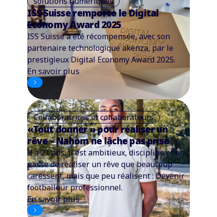
solutions numériques
ISS Suisse remporte le Digital
Economy Award 2025
ISS Suisse a été récompensée, avec son
partenaire technologique akenza, par le
prestigieux Digital Economy Award 2025.
En savoir plus
Collaboratrices et collaborateurs
«Tout donner » pour réaliser un
rêve – Nahom ne lâche pas prise
Il a 21 ans, il est ambitieux, discipliné et en
passe de réaliser un rêve que beaucoup
caressent, mais que peu réalisent : Devenir
footballeur professionnel.
En savoir plus