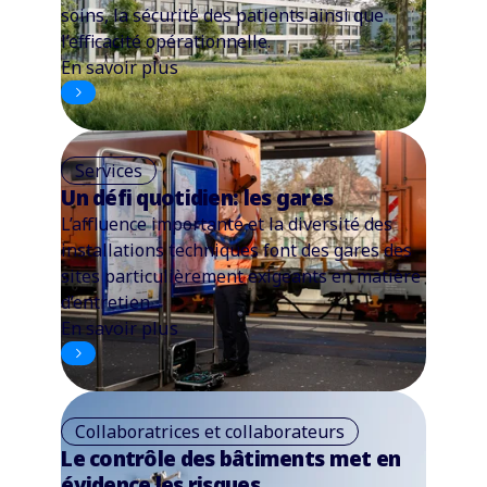
soins, la sécurité des patients ainsi que
l’efficacité opérationnelle.
En savoir plus
Services
Un défi quotidien: les gares
L’affluence importante et la diversité des
installations techniques font des gares des
sites particulièrement exigeants en matière
d’entretien.
En savoir plus
Collaboratrices et collaborateurs
Le contrôle des bâtiments met en
évidence les risques