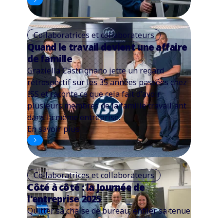
Collaboratrices et collaborateurs
Quand le travail devient une affaire
de famille
Graziella Castrignano jette un regard
rétrospectif sur les 35 années passées chez
ISS et raconte ce que cela fait d'avoir
plusieurs membres de la famille travaillant
dans la même entreprise.
En savoir plus
Collaboratrices et collaborateurs
Côté à côté : la Journée de
l'entreprise 2025
Quitter sa chaise de bureau, enfiler sa tenue