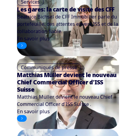
Services
Les gares: la carte de visite des CFF
Beatrice Bichsel de CFF Immobilier parle du
portefeuille, des attentes envers ISS et de la
collaboration fiable.
En savoir plus
Communiqués de presse
Matthias Müller devient le nouveau
Chief Commercial Officer d'ISS
Suisse
Matthias Müller devient le nouveau Chief
Commercial Officer d'ISS Suisse .
En savoir plus