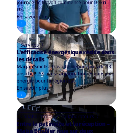
journée de travail commence pour Bekri
Uka.
En savoir plus
Services
L'efficacité énergétique réside dans
les détails
Marjan Smolka travaille depuis près de 13
ans chez ISS et est aujourd'hui responsable
énergie pour la région Est.
En savoir plus
Collaboratrices et collaborateurs
Entre la patinoire et la réception –
Matia Birchler joue sur deux