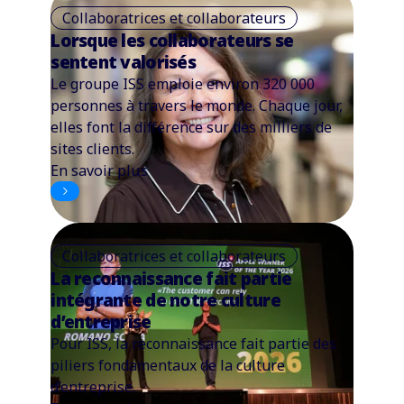
Collaboratrices et collaborateurs
Lorsque les collaborateurs se
sentent valorisés
Le groupe ISS emploie environ 320 000
personnes à travers le monde. Chaque jour,
elles font la différence sur des milliers de
sites clients.
En savoir plus
Collaboratrices et collaborateurs
La reconnaissance fait partie
intégrante de notre culture
d’entreprise
Pour ISS, la reconnaissance fait partie des
piliers fondamentaux de la culture
d’entreprise.