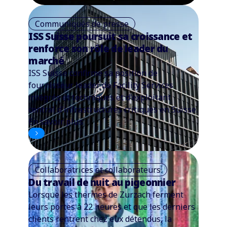
Communiqués de presse
ISS Suisse poursuit sa croissance et
renforce son rôle de leader du
marché
ISS Suisse confirme sa position de
fournisseur leader de Facility Services
intégrés et techniques et d'exploitant
central d'infrastructures critiques en Suisse.
En savoir plus
Collaboratrices et collaborateurs
Du travail de nuit au pigeonnier
Lorsque les thermes de Zurzach ferment
leurs portes à 22 heures et que les derniers
clients rentrent chez eux détendus, la