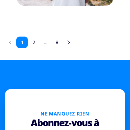
1
2
...
8
NE MANQUEZ RIEN
Abonnez-vous à