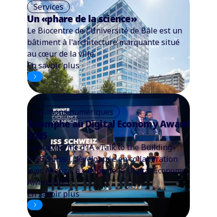
Services
Un «phare de la science»
Le Biocentre de l'Université de Bâle est un
bâtiment à l'architecture marquante situé
au cœur de la ville.
En savoir plus
solutions numériques
Triomphe au Digital Economy Award
2025
La plateforme d’IA «Talk to the Building»
d’ISS Suisse, développée en collaboration
avec Akenza, a remporté le Digital Economy
Award 2025.
En savoir plus