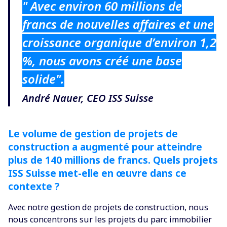
" Avec environ 60 millions de
francs de nouvelles affaires et une
croissance organique d’environ 1,2
%, nous avons créé une base
solide".
André Nauer, CEO ISS Suisse
Le volume de gestion de projets de
construction a augmenté pour atteindre
plus de 140 millions de francs. Quels projets
ISS Suisse met-elle en œuvre dans ce
contexte ?
Avec notre gestion de projets de construction, nous
nous concentrons sur les projets du parc immobilier