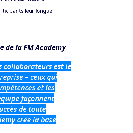
ticipants leur longue
ce de la FM Academy
 collaborateurs est le
reprise – ceux qui
ompétences et les
équipe façonnent
succès de toute
demy crée la base