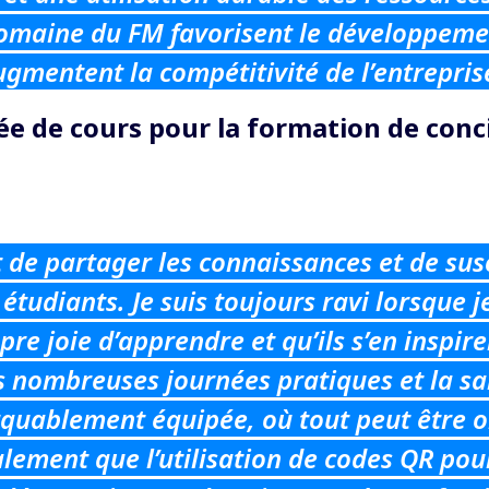
domaine du FM favorisent le développeme
ugmentent la compétitivité de l’entrepris
ée de cours pour la formation de conc
 de partager les connaissances et de susc
 étudiants. Je suis toujours ravi lorsque j
e joie d’apprendre et qu’ils s’en inspire
s nombreuses journées pratiques et la sa
uablement équipée, où tout peut être ob
alement que l’utilisation de codes QR pou