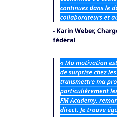
continues dans le 
collaborateurs et a
- Karin Weber, Charg
fédéral
« Ma motivation est
de surprise chez les
transmettre ma propr
particulièrement le
FM Academy, remarq
direct. Je trouve ég