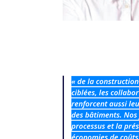
« de la constructio
ciblées, les collab
renforcent aussi le
des bâtiments. Nos 
processus et la pré
économies de coûts 