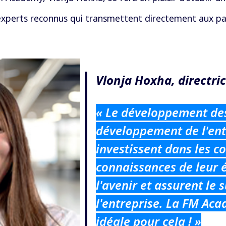
experts reconnus qui transmettent directement aux par
Vlonja Hoxha, directri
« Le développement des
développement de l'ent
investissent dans les c
connaissances de leur 
l'avenir et assurent le 
l'entreprise. La FM Aca
idéale pour cela ! »