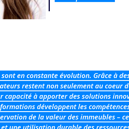
n sont en constante évolution. Grâce à d
orateurs restent non seulement au coeur d
ur capacité à apporter des solutions inno
formations développent les compétences, 
servation de la valeur des immeubles – ce
et une utilisation durable des ressource