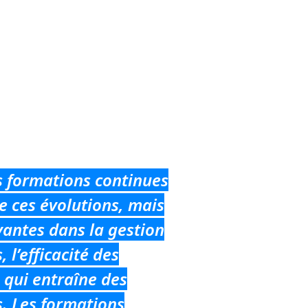
es formations continues
e ces évolutions, mais
vantes dans la gestion
l’efficacité des
 qui entraîne des
s. Les formations