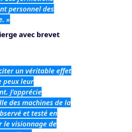
nt personnel des
e. »
ierge avec brevet
iter un véritable effet
e peux leur
nt. J’apprécie
lle des machines de la
servé et testé en
r le visionnage de