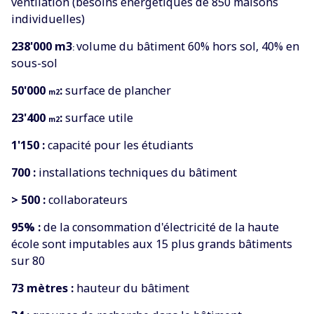
ventilation (besoins énergétiques de 850 maisons
individuelles)
238'000
m3
volume du bâtiment 60% hors sol, 40% en
:
sous-sol
50'000
:
surface de plancher
m2
23'400
:
surface utile
m2
1'150 :
capacité pour les étudiants
700 :
installations techniques du bâtiment
> 500 :
collaborateurs
95% :
de la consommation d'électricité de la haute
école sont imputables aux 15 plus grands bâtiments
sur 80
73 mètres :
hauteur du bâtiment