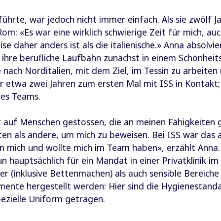
ührte, war jedoch nicht immer einfach. Als sie zwölf Ja
 Rom: «Es war eine wirklich schwierige Zeit für mich, a
eise daher anders ist als die italienische.» Anna absolvie
ihre berufliche Laufbahn zunächst in einem Schönheits
ie nach Norditalien, mit dem Ziel, im Tessin zu arbeiten
etwa zwei Jahren zum ersten Mal mit ISS in Kontakt; seit
des Teams.
ft auf Menschen gestossen, die an meinen Fähigkeiten 
iten als andere, um mich zu beweisen. Bei ISS war das 
an mich und wollte mich im Team haben», erzählt Ann
nun hauptsächlich für ein Mandat in einer Privatklinik
r (inklusive Bettenmachen) als auch sensible Bereiche
mente hergestellt werden: Hier sind die Hygienestand
pezielle Uniform getragen.