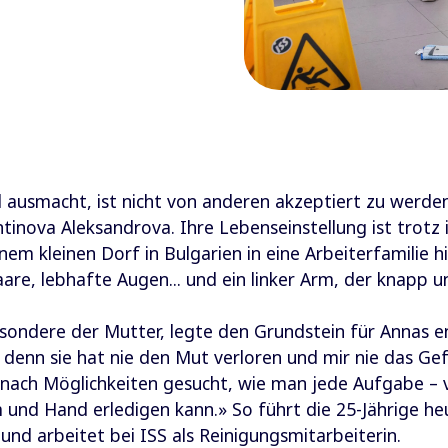
 ausmacht, ist nicht von anderen akzeptiert zu werden
tinova Aleksandrova. Ihre Lebenseinstellung ist trotz i
nem kleinen Dorf in Bulgarien in eine Arbeiterfamilie 
re, lebhafte Augen... und ein linker Arm, der knapp 
esondere der Mutter, legte den Grundstein für Annas e
 denn sie hat nie den Mut verloren und mir nie das Gef
ach Möglichkeiten gesucht, wie man jede Aufgabe –
und Hand erledigen kann.» So führt die 25-Jährige h
nd arbeitet bei ISS als Reinigungsmitarbeiterin.