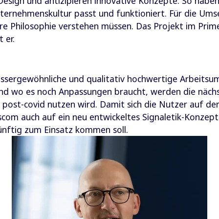
esign und antizipieren innovative Konzepte. So haben
nternehmenskultur passt und funktioniert. Für die Ums
e Philosophie verstehen müssen. Das Projekt im Prime
 er.
t aussergewöhnliche und qualitativ hochwertige Arbeit
und wo es noch Anpassungen braucht, werden die näch
 post-covid nutzen wird. Damit sich die Nutzer auf d
scom auch auf ein neu entwickeltes Signaletik-Konzept z
nftig zum Einsatz kommen soll.