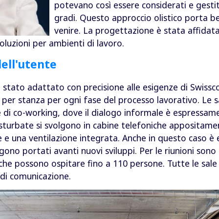
potevano così essere considerati e gesti
gradi. Questo approccio olistico porta ben
venire. La progettazione è stata affidata
oluzioni per ambienti di lavoro.
dell'utente
è stato adattato con precisione alle esigenze di Swiss
 per stanza per ogni fase del processo lavorativo. Le s
e di co-working, dove il dialogo informale è espressam
isturbate si svolgono in cabine telefoniche appositam
e e una ventilazione integrata. Anche in questo caso è 
no portati avanti nuovi sviluppi. Per le riunioni sono d
che possono ospitare fino a 110 persone. Tutte le sa
 di comunicazione.