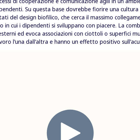
ssi di cooperazione e comunicazione agili in un ambie
endenti. Su questa base dovrebbe fiorire una cultura az
ltati del design biofilico, che cerca il massimo collegam
o in cui i dipendenti si sviluppano con piacere. La comb
esterni ed evoca associazioni con ciottoli o superfici m
oro l'una dall'altra e hanno un effetto positivo sull'acu