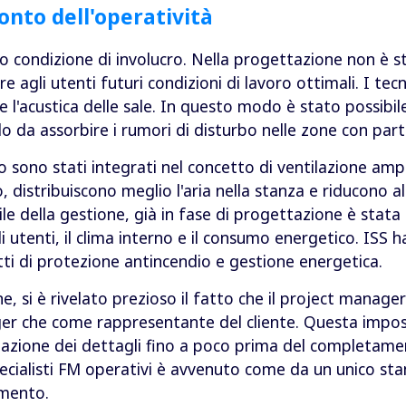
onto dell'operatività
loro condizione di involucro. Nella progettazione non è 
 agli utenti futuri condizioni di lavoro ottimali. I tec
e l'acustica delle sale. In questo modo è stato possibile
 da assorbire i rumori di disturbo nelle zone con partic
o sono stati integrati nel concetto di ventilazione ampi
 distribuiscono meglio l'aria nella stanza e riducono al
e della gestione, già in fase di progettazione è stata
i utenti, il clima interno e il consumo energetico. ISS h
tti di protezione antincendio e gestione energetica.
e, si è rivelato prezioso il fatto che il project manage
er che come rappresentante del cliente. Questa impo
izzazione dei dettagli fino a poco prima del completame
ecialisti FM operativi è avvenuto come da un unico sta
amento.