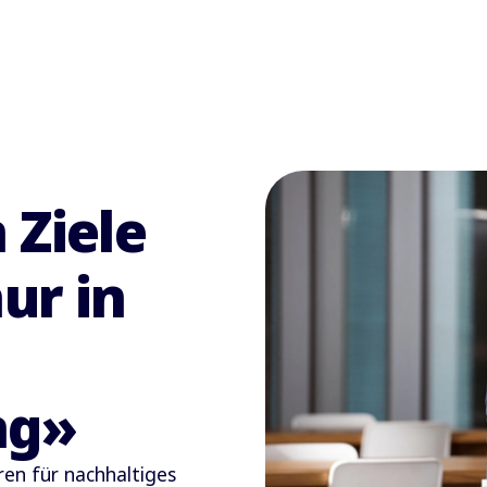
 Ziele
ur in
ng»
ren für nachhaltiges