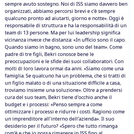
sempre avuto sostegno. Noi di ISS siamo davvero ben
organizzati, abbiamo percorsi brevi e c'è sempre
qualcuno pronto ad aiutarti, giorno e notte». Oggi è
responsabile di struttura e ha la responsabilità di un
team di 13 persone. Ma per lui leadership significa
vicinanza invece che distanza: «In ufficio sono il capo.
Quando siamo in bagno, sono uno del team». Come
padre di tre figli, Bekri conosce bene le
preoccupazioni e le sfide dei suoi collaboratori. Con
molti di loro lavora ormai da anni. «Siamo come una
famiglia. Se qualcuno ha un problema, che si tratti di
un figlio malato o di una situazione difficile a casa,
troviamo insieme una soluzione». Oltre a prendersi
cura del suo team, Bekri tiene d'occhio anche il
budget e i processi: «Penso sempre a come
ottimizzare i processi e ridurre i costi. Ragiono come
un imprenditore all'interno dell'azienda». Il suo
desiderio per il futuro? «Spero che tutto rimanga
com'è e che io possa rimanere in ISS fino al