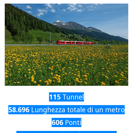
115
Tunnel
58.696
Lunghezza totale di un metro
606
P
onti