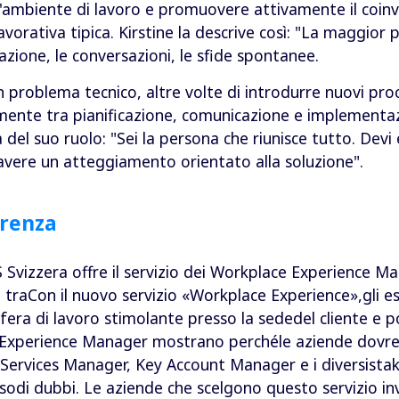
ll'ambiente di lavoro e promuovere attivamente il coin
avorativa tipica. Kirstine la descrive così: "La maggior 
zione, le conversazioni, le sfide spontanee.
un problema tecnico, altre volte di introdurre nuovi proc
ente tra pianificazione, comunicazione e implementaz
del suo ruolo: "Sei la persona che riunisce tutto. Devi e
 avere un atteggiamento orientato alla soluzione".
erenza
SS Svizzera offre il servizio dei Workplace Experience M
 traCon il nuovo servizio «Workplace Experience»,gli es
fera di lavoro stimolante presso la sededel cliente e 
e Experience Manager mostrano perchéle aziende dovre
 Services Manager, Key Account Manager e i diversistake
asodi dubbi. Le aziende che scelgono questo servizio