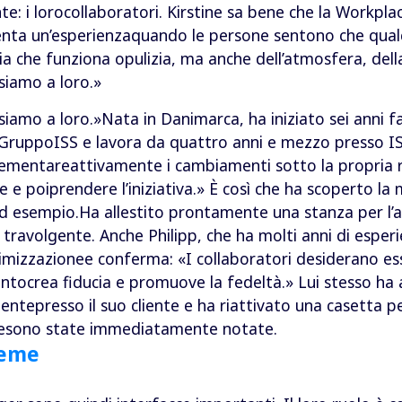
nte: i lorocollaboratori. Kirstine sa bene che la Workpl
enta un’esperienzaquando le persone sentono che qual
ia che funziona opulizia, ma anche dell’atmosfera, dell
siamo a loro.»
siamo a loro.»Nata in Danimarca, ha iniziato sei anni
ruppoISS e lavora da quattro anni e mezzo presso ISS 
mplementareattivamente i cambiamenti sotto la propria 
e e poiprendere l’iniziativa.» È così che ha scoperto la
ad esempio.Ha allestito prontamente una stanza per l
o travolgente. Anche Philipp, che ha molti anni di esp
timizzazionee conferma: «I collaboratori desiderano ess
entocrea fiducia e promuove la fedeltà.» Lui stesso ha
ntepresso il suo cliente e ha riattivato una casetta p
 chesono state immediatamente notate.
ieme