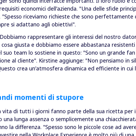
r sono quindi interfacce importanti. Il loro ruolo è co
equisiti economici dell'azienda. "Una delle sfide princip
. "Spesso riceviamo richieste che sono perfettamente c
pre si adattano agli obiettivi".
"Dobbiamo rappresentare gli interessi del nostro datore
 la cosa giusta e dobbiamo essere abbastanza resistenti
l suo team lo sostiene in questo: "Sono un grande fan de
ione al cliente". Kirstine aggiunge: "Non pensiamo in 
. Questo crea un'atmosfera dinamica ed efficiente in cui
grandi momenti di stupore
 vita di tutti i giorni fanno parte della sua ricetta per
 una lunga assenza o semplicemente una chiacchierata
no la differenza. "Spesso sono le piccole cose ad ave
nvestire nella Workplace Experience è molto più di una