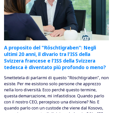
A proposito del "Röschtigraben": Negli
ultimi 20 anni, il divario tra l'ISS della
Svizzera francese e l'ISS della Svizzera
tedesca è diventato più profondo o meno?
Smettetela di parlarmi di questo "Röschtigraben", non
esiste. Per me esistono solo persone che apprezzo
nella loro diversità. Ecco perché questo termine,
questa demarcazione, mi infastidisce. Quando parlo
con il nostro CEO, percepisco una divisione? No. E
quando parlo con un custode che viene dal Kosovo,